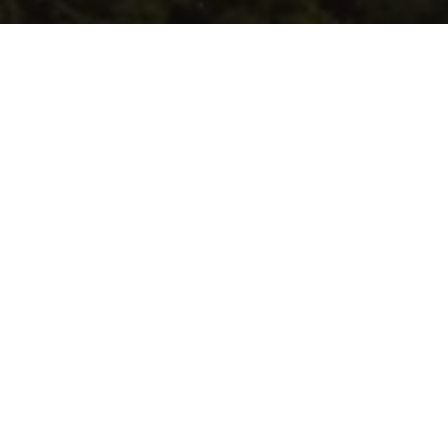
GARTAL Stavební
Jsme generální dodavatel staveb, který přemýšlí jinak.
Jsme partner, který pomáhá investorům realizovat
projekty tak, aby byly funkční, nadčasové a
ekonomicky smysluplné.
Patříme mezi lídry v aplikaci nových technologií.
Inovace pro nás nejsou trendem, ale standardem,
kterým utváříme podobu moderního stavebnictví.
Na trhu působíme již 7 let jako součást skupiny
GARTAL.